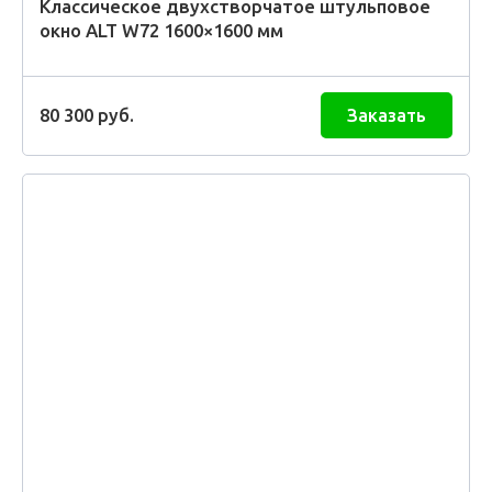
Классическое двухстворчатое штульповое
окно ALT W72 1600×1600 мм
80 300
руб.
Заказать