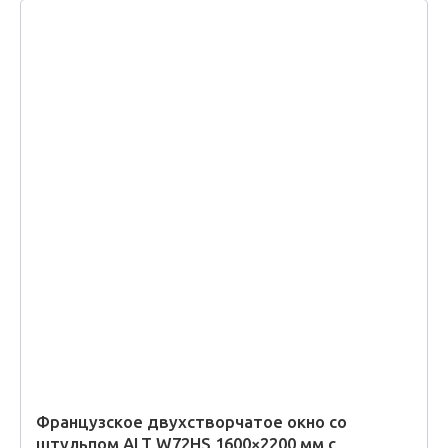
Французское двухстворчатое окно со
штульпом ALT W72HS 1600×2200 мм с