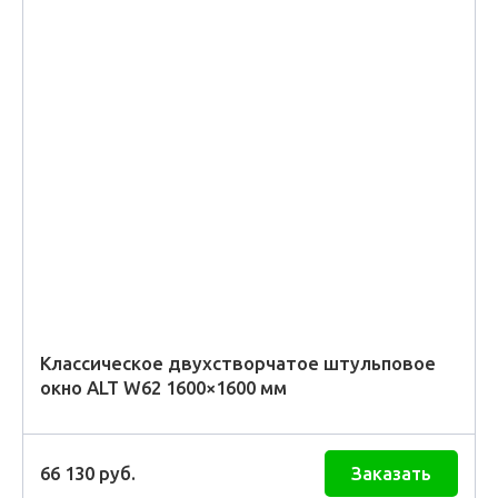
Классическое двухстворчатое штульповое
окно ALT W62 1600×1600 мм
66 130
руб.
Заказать