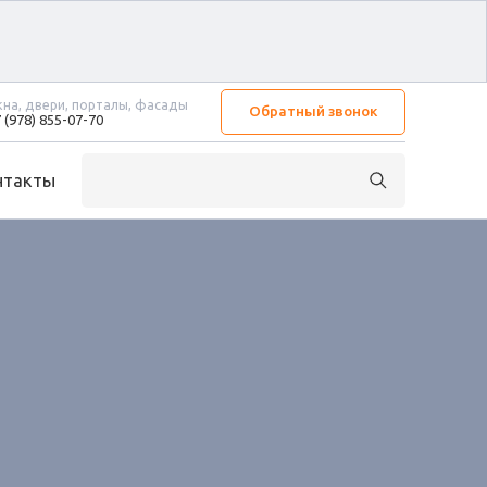
на, двери, порталы, фасады
Обратный звонок
 (978) 855-07-70
нтакты