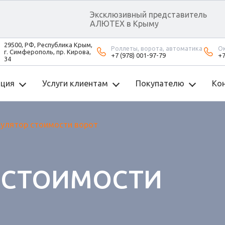
Эксклюзивный представитель
АЛЮТЕХ в Крыму
29500, РФ, Республика Крым,
Роллеты, ворота, автоматика
Ок
г. Симферополь, пр. Кирова,
+7 (978) 001-97-79
+7
34
кция
Услуги клиентам
Покупателю
Ко
улятор стоимости ворот
 СТОИМОСТИ