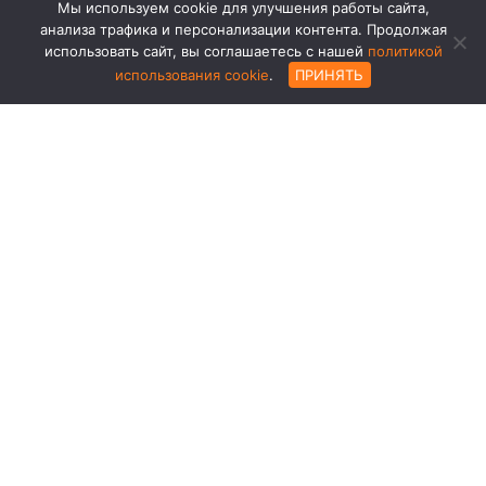
Мы используем cookie для улучшения работы сайта,
анализа трафика и персонализации контента. Продолжая
использовать сайт, вы соглашаетесь с нашей
политикой
использования cookie
.
ПРИНЯТЬ
+7 (978) 001-97-79
Роллеты, ворота, автоматика
+7 (978) 855-07-70
Окна, двери, порталы, фасады
info@eburgru.ru
Обратный звонок