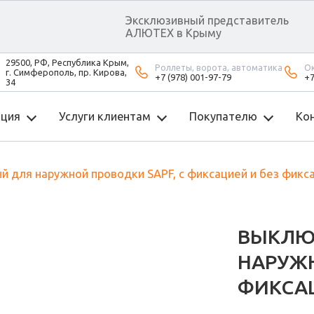
Эксклюзивный представитель
АЛЮТЕХ в Крыму
29500, РФ, Республика Крым,
Роллеты, ворота, автоматика
Ок
г. Симферополь, пр. Кирова,
+7 (978) 001-97-79
+7
34
кция
Услуги клиентам
Покупателю
Ко
 для наружной проводки SAPF, с фиксацией и без фикса
ВЫКЛЮ
НАРУЖН
ФИКСАЦ