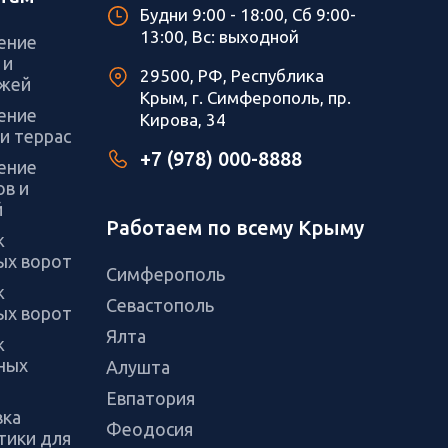
Будни 9:00 - 18:00, Сб 9:00-
13:00, Вс: выходной
ение
 и
29500, РФ, Республика
жей
Крым, г. Симферополь, пр.
ение
Кирова, 34
и террас
+7 (978) 000-8888
ение
ов и
й
Работаем по всему Крыму
ж
ых ворот
Симферополь
ж
Севастополь
ых ворот
Ялта
ж
ных
Алушта
Евпатория
вка
Феодосия
тики для