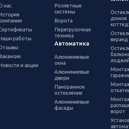
О нас
Роллетные
системы
Остекл
История
домов
компании
Ворота
коттед
Сертификаты
Перегрузочная
Остекл
техника
Наши работы
веранд 
Автоматика
Отзывы
Остекл
балкон
Вакансии
Алюминиевые
лоджи
окна
Новости и акции
Монта
Алюминиевые
гаражн
двери
Монта
Панорамное
откатн
остекление
Монта
Алюминиевые
распаш
фасады
ворот
Устано
автома