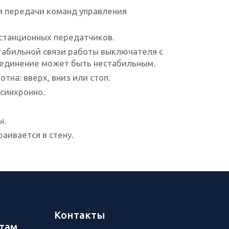
я передачи команд управления
истанционных передатчиков.
табильной связи работы выключателя с
соединение может быть нестабильным.
на: вверх, вниз или стоп.
синхронно.
ы.
аивается в стену.
и
Контакты
там