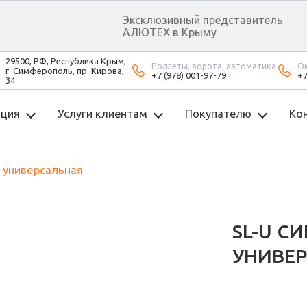
Эксклюзивный представитель
АЛЮТЕХ в Крыму
29500, РФ, Республика Крым,
Роллеты, ворота, автоматика
Ок
г. Симферополь, пр. Кирова,
+7 (978) 001-97-79
+7
34
кция
Услуги клиентам
Покупателю
Ко
а универсальная
SL-U С
УНИВЕ