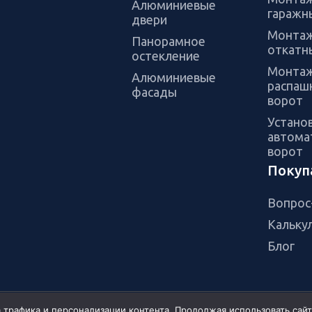
Алюминиевые
гаражн
двери
Монта
Панорамное
откатн
остекление
Монта
Алюминиевые
распаш
фасады
ворот
Устано
автома
ворот
Покуп
Вопрос
Кальку
Блог
а трафика и персонализации контента. Продолжая использовать сай