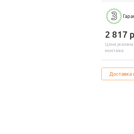
3
Гара
2 817
р
Цена указана
монтажа
Доставка 