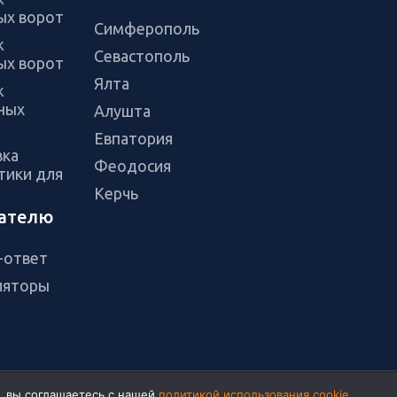
ых ворот
Симферополь
ж
Севастополь
ых ворот
Ялта
ж
ных
Алушта
Евпатория
вка
Феодосия
тики для
Керчь
ателю
-ответ
ляторы
т, вы соглашаетесь с нашей
политикой использования cookie
.