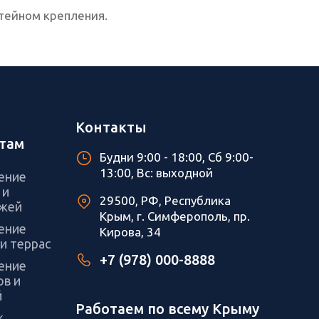
штейном крепления.
и
Контакты
там
Будни 9:00 - 18:00, Сб 9:00-
13:00, Вс: выходной
ение
 и
29500, РФ, Республика
жей
Крым, г. Симферополь, пр.
ение
Кирова, 34
и террас
+7 (978) 000-8888
ение
ов и
й
Работаем по всему Крыму
ж