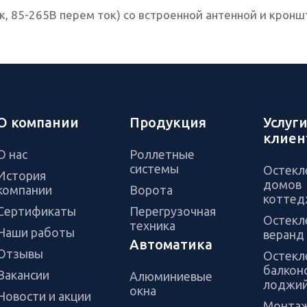
к, 85-265В перем ток) со встроенной антенной и крон
О компании
Продукция
Услуг
клиен
О нас
Роллетные
системы
Остекл
История
домов
компании
Ворота
коттед
Сертификаты
Перегрузочная
Остекл
техника
Наши работы
веранд 
Автоматика
Отзывы
Остекл
балкон
Вакансии
Алюминиевые
лоджи
окна
Новости и акции
Монта